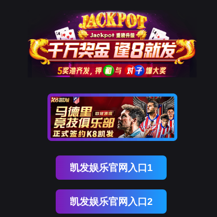
标赛
婚礼篷房
产品中心
人字形篷房
尖顶篷房
弧形篷房
多边形篷房
组合篷房
案
开发区


定制化设计
一站式临时空间解决方案
房
产品中心
案例展示
德扑之星官方网站